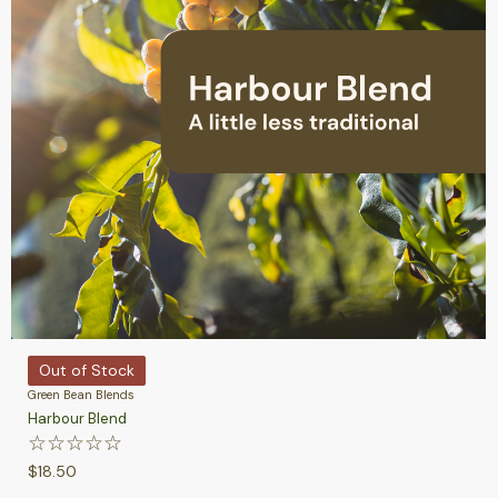
Out of Stock
Green Bean Blends
Harbour Blend
☆
☆
☆
☆
☆
$
18.50