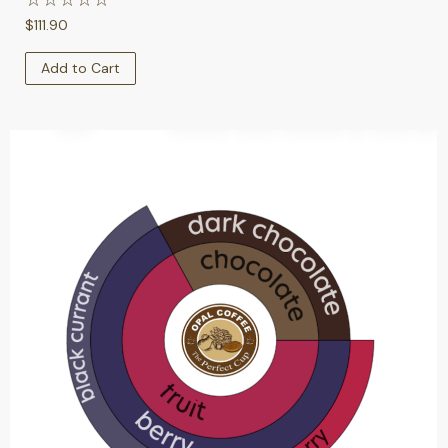
$
111.90
Add to Cart