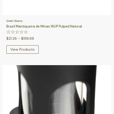
Green Beans
Brazil Mantiqueira de Minas 16UP Pulped Natural
☆
☆
☆
☆
☆
$
21.26
–
$
196.88
View Products