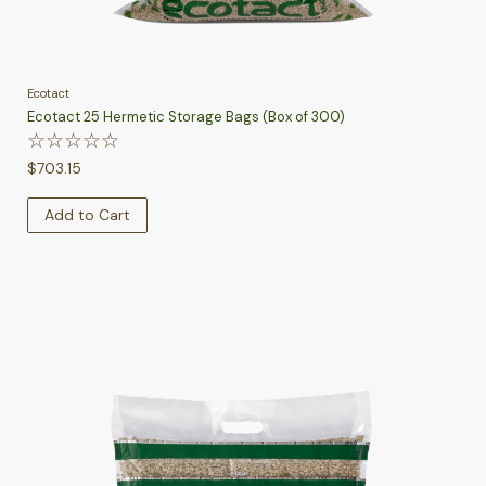
Ecotact
Ecotact 25 Hermetic Storage Bags (Box of 300)
☆
☆
☆
☆
☆
$
703.15
Add to Cart