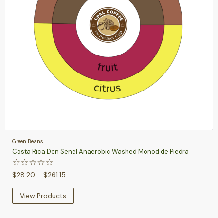
Green Beans
Costa Rica Don Senel Anaerobic Washed Monod de Piedra
☆
☆
☆
☆
☆
$
28.20
–
$
261.15
View Products