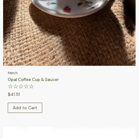
Merch
Opal Coffee Cup & Saucer
☆
☆
☆
☆
☆
$
41.51
Add to Cart