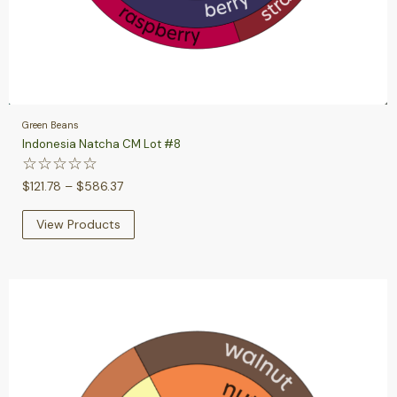
Green Beans
Indonesia Natcha CM Lot #8
☆
☆
☆
☆
☆
$
121.78
–
$
586.37
View Products