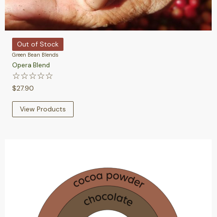
Out of Stock
Green Bean Blends
Opera Blend
☆
☆
☆
☆
☆
$
27.90
View Products