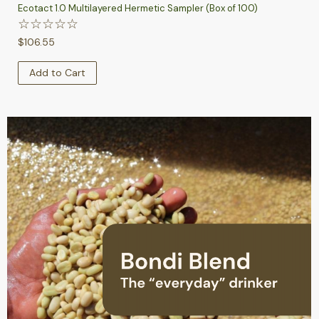
Ecotact 1.0 Multilayered Hermetic Sampler (Box of 100)
☆
☆
☆
☆
☆
$
106.55
Add to Cart