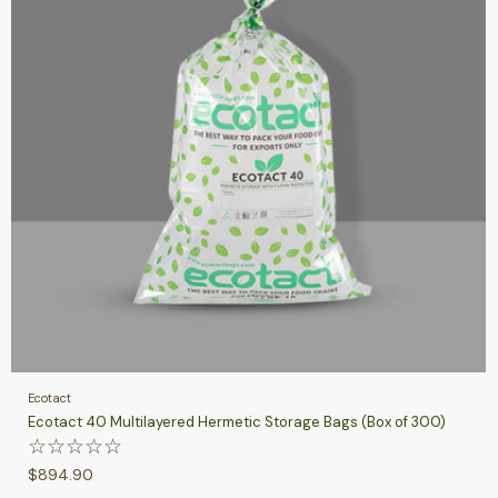
Ecotact
Ecotact 40 Multilayered Hermetic Storage Bags (Box of 300)
☆
☆
☆
☆
☆
$
894.90