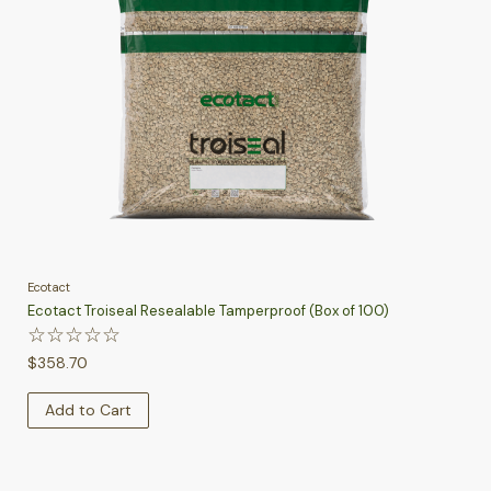
Ecotact
Ecotact Troiseal Resealable Tamperproof (Box of 100)
☆
☆
☆
☆
☆
$
358.70
Add to Cart