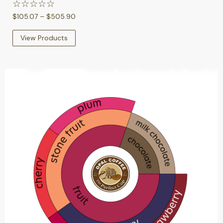
☆
☆
☆
☆
☆
$
105.07
–
$
505.90
View Products