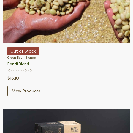
Out of Stock
Green Bean Blends
Bondi Blend
☆
☆
☆
☆
☆
$
18.10
View Products