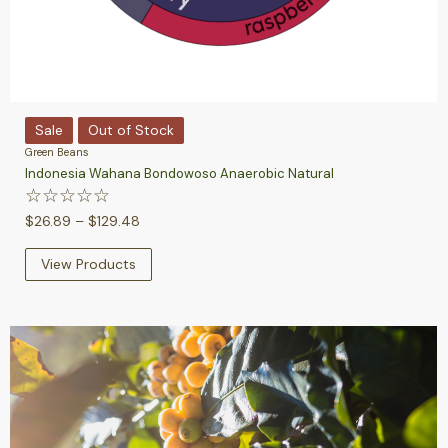
Sale
Out of Stock
Green Beans
Indonesia Wahana Bondowoso Anaerobic Natural
☆
☆
☆
☆
☆
$
26.89
–
$
129.48
View Products