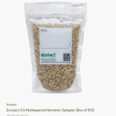
Ecotact
Ecotact 0.5 Multilayered Hermetic Sampler (Box of 150)
☆
☆
☆
☆
☆