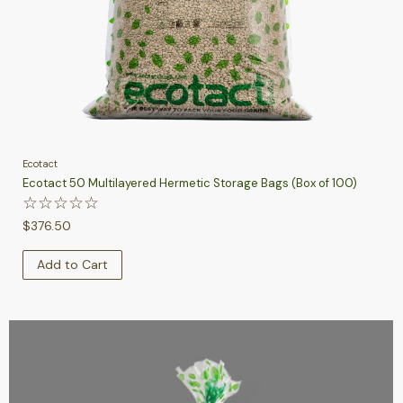
Ecotact
Ecotact 50 Multilayered Hermetic Storage Bags (Box of 100)
☆
☆
☆
☆
☆
$
376.50
Add to Cart