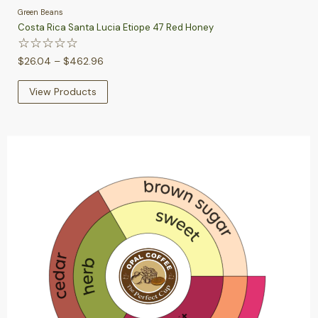
Green Beans
Costa Rica Santa Lucia Etiope 47 Red Honey
☆
☆
☆
☆
☆
$
26.04
–
$
462.96
View Products