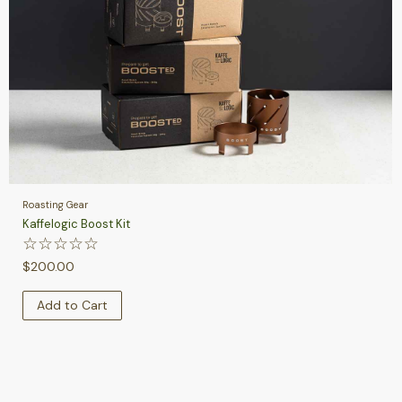
Roasting Gear
Kaffelogic Boost Kit
☆
☆
☆
☆
☆
$
200.00
Add to Cart