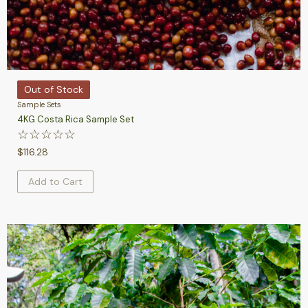
Out of Stock
Sample Sets
4KG Costa Rica Sample Set
☆
☆
☆
☆
☆
$
116.28
Add to Cart