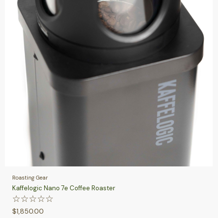
Roasting Gear
Kaffelogic Nano 7e Coffee Roaster
☆
☆
☆
☆
☆
$
1,850.00