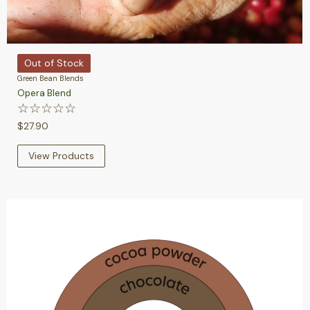
Out of Stock
Green Bean Blends
Opera Blend
☆
☆
☆
☆
☆
$
27.90
View Products