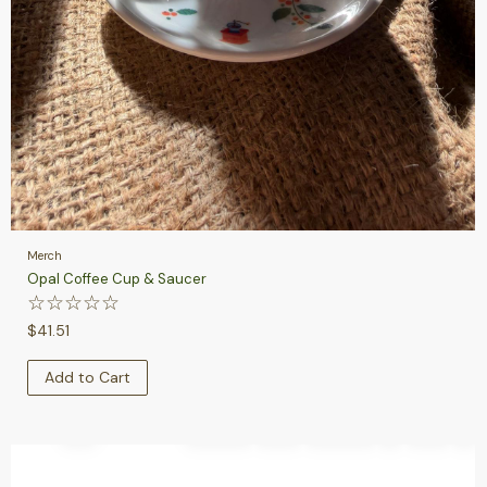
Merch
Opal Coffee Cup & Saucer
☆
☆
☆
☆
☆
$
41.51
Add to Cart