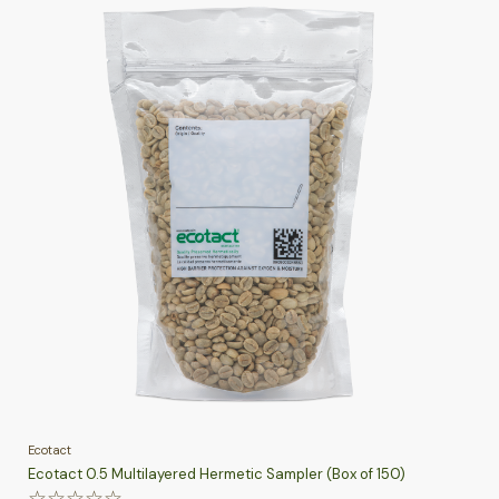
Ecotact
Ecotact 0.5 Multilayered Hermetic Sampler (Box of 150)
☆
☆
☆
☆
☆