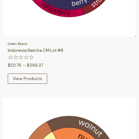
Green Beans
Indonesia Natcha CM Lot #8
☆
☆
☆
☆
☆
$
121.78
–
$
586.37
View Products