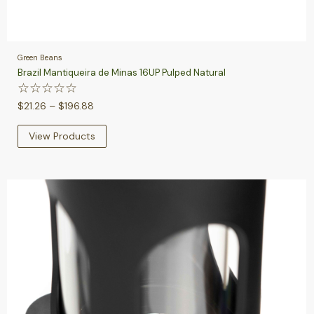
Green Beans
Brazil Mantiqueira de Minas 16UP Pulped Natural
☆
☆
☆
☆
☆
$
21.26
–
$
196.88
View Products