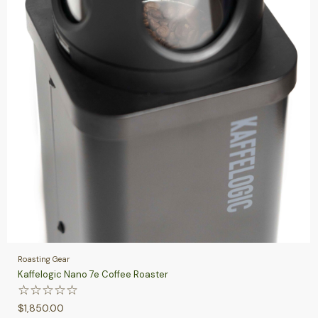
Roasting Gear
Kaffelogic Nano 7e Coffee Roaster
☆
☆
☆
☆
☆
$
1,850.00