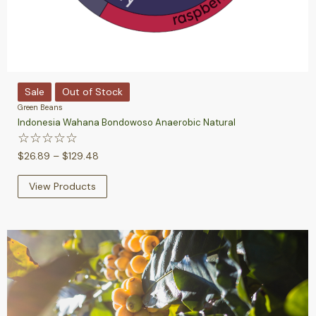
Sale
Out of Stock
Green Beans
Indonesia Wahana Bondowoso Anaerobic Natural
☆
☆
☆
☆
☆
$
26.89
–
$
129.48
View Products