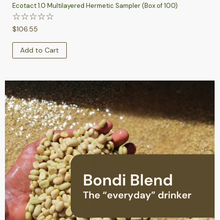
Ecotact 1.0 Multilayered Hermetic Sampler (Box of 100)
☆
☆
☆
☆
☆
$
106.55
Add to Cart