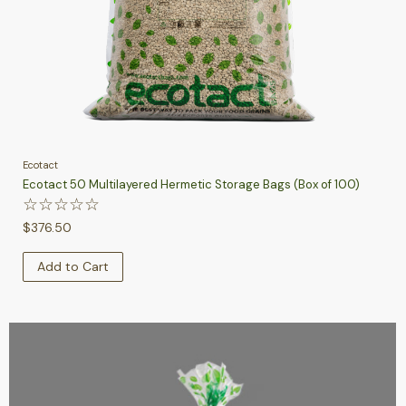
Ecotact
Ecotact 50 Multilayered Hermetic Storage Bags (Box of 100)
☆
☆
☆
☆
☆
$
376.50
Add to Cart