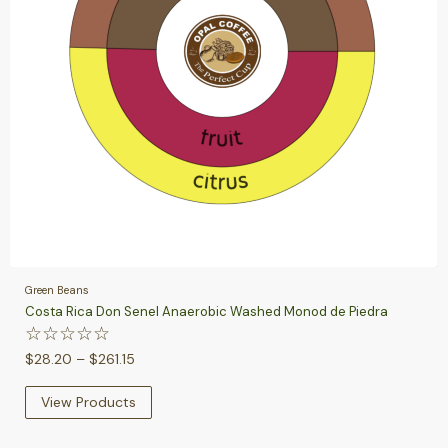
Green Beans
Costa Rica Don Senel Anaerobic Washed Monod de Piedra
☆
☆
☆
☆
☆
$
28.20
–
$
261.15
View Products