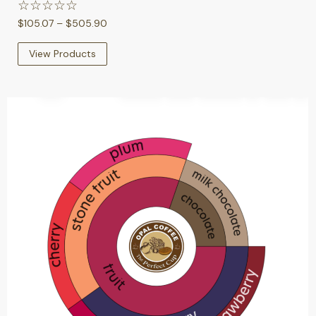
☆
☆
☆
☆
☆
$
105.07
–
$
505.90
View Products