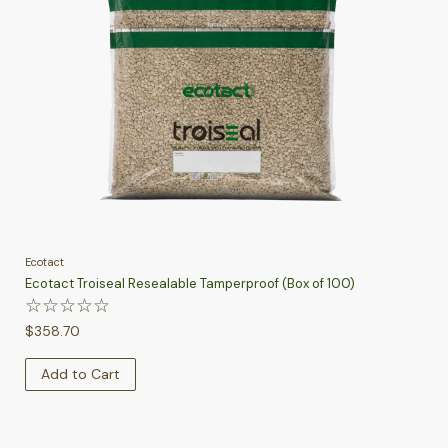
Ecotact
Ecotact Troiseal Resealable Tamperproof (Box of 100)
☆
☆
☆
☆
☆
$
358.70
Add to Cart