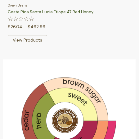
Green Beans
Costa Rica Santa Lucia Etiope 47 Red Honey
☆
☆
☆
☆
☆
$
26.04
–
$
462.96
View Products