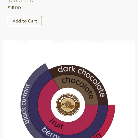
$
111.90
Add to Cart