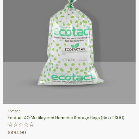
Ecotact
Ecotact 40 Multilayered Hermetic Storage Bags (Box of 300)
☆
☆
☆
☆
☆
$
894.90