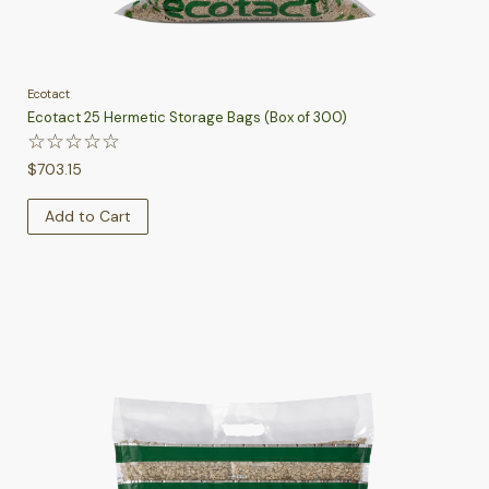
Ecotact
Ecotact 25 Hermetic Storage Bags (Box of 300)
☆
☆
☆
☆
☆
$
703.15
Add to Cart