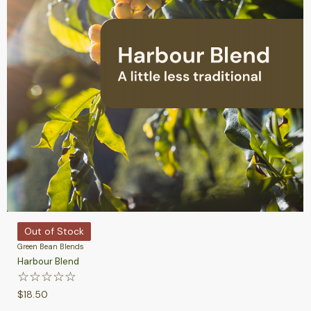
Out of Stock
Green Bean Blends
Harbour Blend
☆
☆
☆
☆
☆
$
18.50