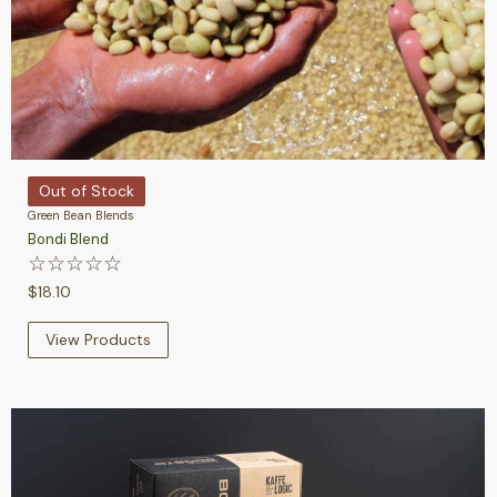
Out of Stock
Green Bean Blends
Bondi Blend
☆
☆
☆
☆
☆
$
18.10
View Products