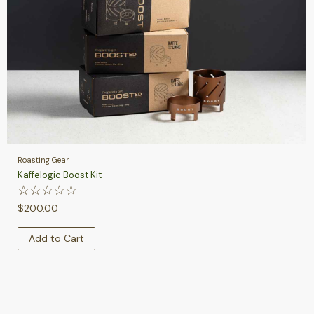
Roasting Gear
Kaffelogic Boost Kit
☆
☆
☆
☆
☆
$
200.00
Add to Cart