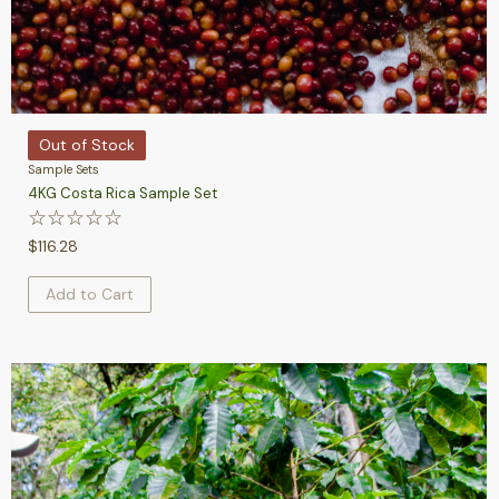
Out of Stock
Sample Sets
4KG Costa Rica Sample Set
☆
☆
☆
☆
☆
$
116.28
Add to Cart