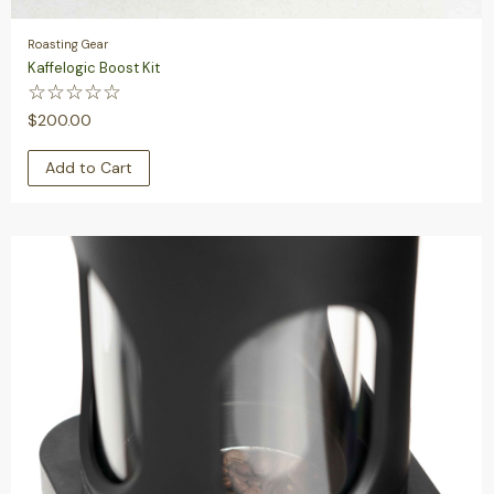
Roasting Gear
Kaffelogic Boost Kit
☆
☆
☆
☆
☆
$
200.00
Add to Cart