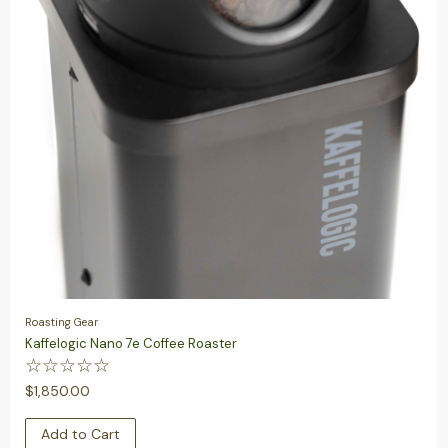
Roasting Gear
Kaffelogic Nano 7e Coffee Roaster
☆
☆
☆
☆
☆
$
1,850.00
Add to Cart