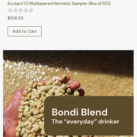
Ecotact 1.0 Multilayered Hermetic Sampler (Box of 100)
☆
☆
☆
☆
☆
$
106.55
Add to Cart