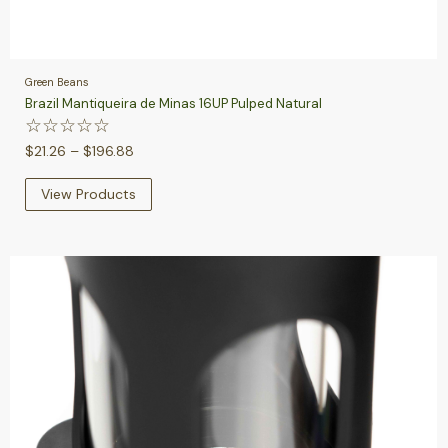
Green Beans
Brazil Mantiqueira de Minas 16UP Pulped Natural
☆
☆
☆
☆
☆
$
21.26
–
$
196.88
View Products