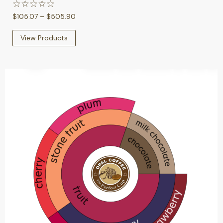
☆
☆
☆
☆
☆
$
105.07
–
$
505.90
View Products