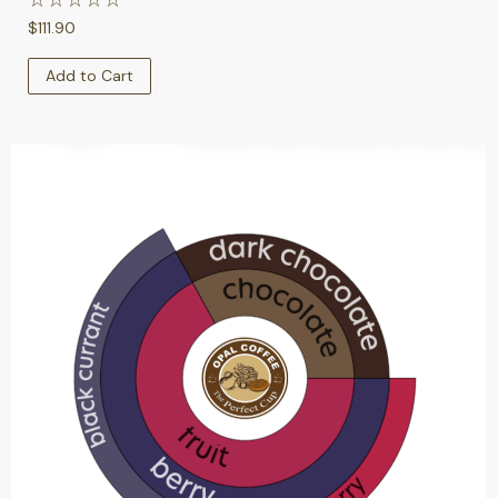
$
111.90
Add to Cart