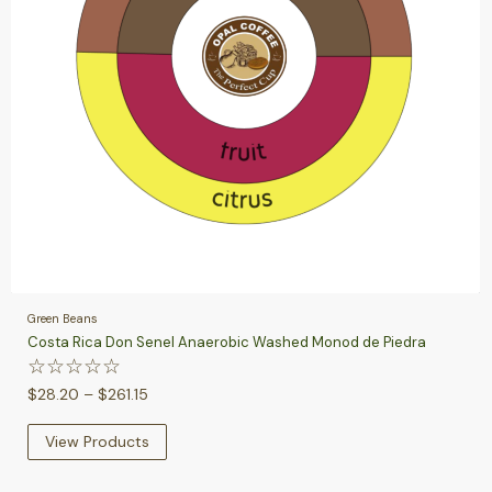
Green Beans
Costa Rica Don Senel Anaerobic Washed Monod de Piedra
☆
☆
☆
☆
☆
$
28.20
–
$
261.15
View Products