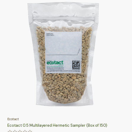
Ecotact
Ecotact 0.5 Multilayered Hermetic Sampler (Box of 150)
☆
☆
☆
☆
☆