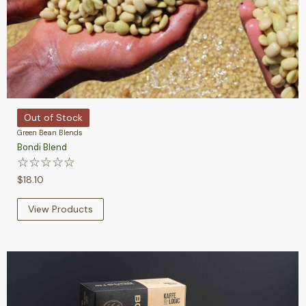
Out of Stock
Green Bean Blends
Bondi Blend
☆
☆
☆
☆
☆
$
18.10
View Products