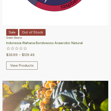
Sale
Out of Stock
Green Beans
Indonesia Wahana Bondowoso Anaerobic Natural
☆
☆
☆
☆
☆
$
26.89
–
$
129.48
View Products