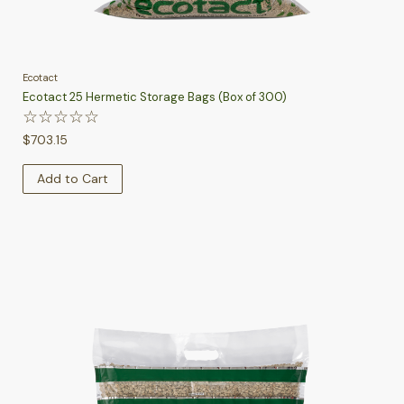
Ecotact
Ecotact 25 Hermetic Storage Bags (Box of 300)
☆
☆
☆
☆
☆
$
703.15
Add to Cart