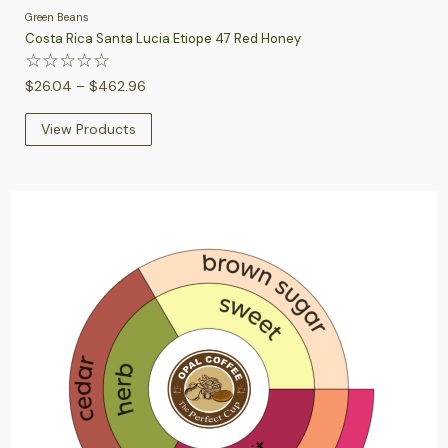
Green Beans
Costa Rica Santa Lucia Etiope 47 Red Honey
☆
☆
☆
☆
☆
$
26.04
–
$
462.96
View Products