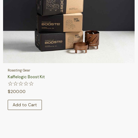
Roasting Gear
Kaffelogic Boost Kit
☆
☆
☆
☆
☆
$
200.00
Add to Cart