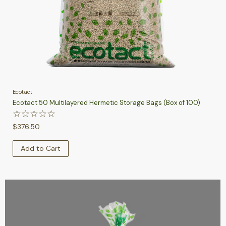
Ecotact
Ecotact 50 Multilayered Hermetic Storage Bags (Box of 100)
☆
☆
☆
☆
☆
$
376.50
Add to Cart