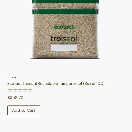
Ecotact
Ecotact Troiseal Resealable Tamperproof (Box of 100)
☆
☆
☆
☆
☆
$
358.70
Add to Cart