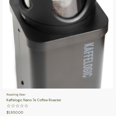
Roasting Gear
Kaffelogic Nano 7e Coffee Roaster
☆
☆
☆
☆
☆
$
1,850.00