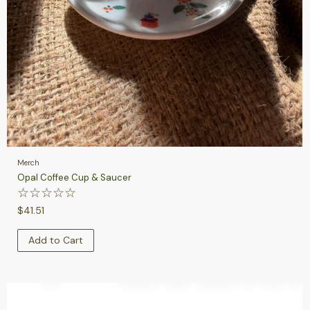
Merch
Opal Coffee Cup & Saucer
☆
☆
☆
☆
☆
$
41.51
Add to Cart