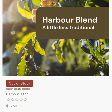
Out of Stock
Green Bean Blends
Harbour Blend
☆
☆
☆
☆
☆
$
18.50