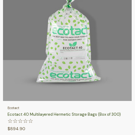
Ecotact
Ecotact 40 Multilayered Hermetic Storage Bags (Box of 300)
☆
☆
☆
☆
☆
$
894.90