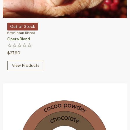
Out of Stock
Green Bean Blends
Opera Blend
☆
☆
☆
☆
☆
$
27.90
View Products