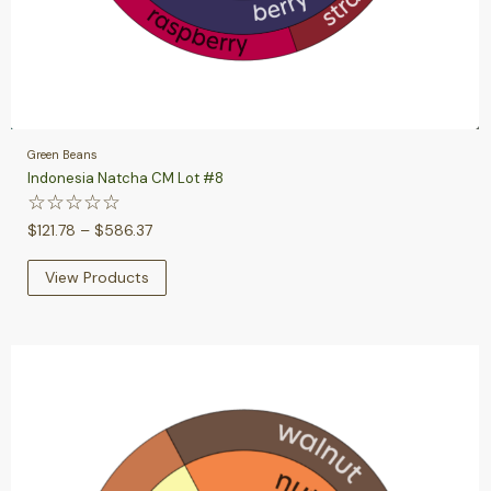
Green Beans
Indonesia Natcha CM Lot #8
☆
☆
☆
☆
☆
$
121.78
–
$
586.37
View Products