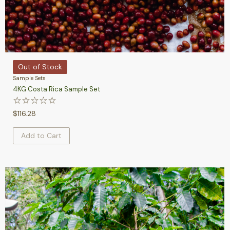
Out of Stock
Sample Sets
4KG Costa Rica Sample Set
☆
☆
☆
☆
☆
$
116.28
Add to Cart